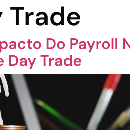
 Trade
pacto Do Payroll 
 Day Trade