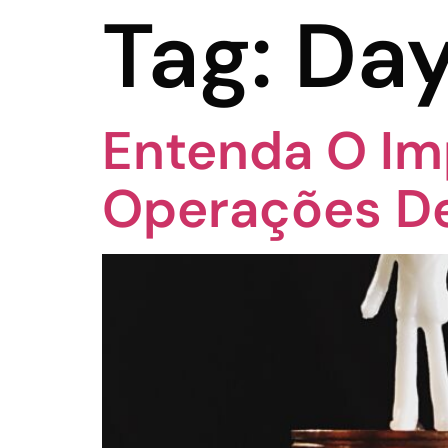
Tag:
Day
Entenda O Im
Operações De